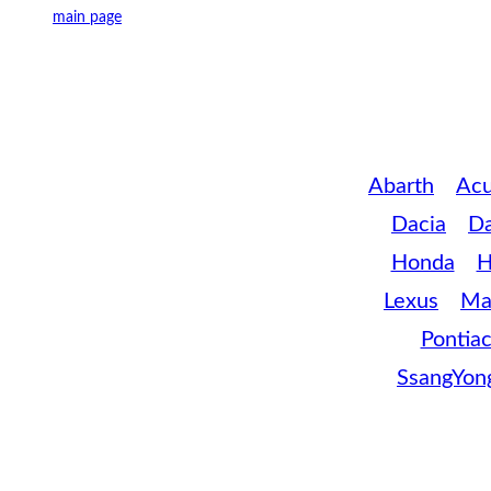
main page
Abarth
Acu
Dacia
D
Honda
H
Lexus
Ma
Pontia
SsangYon