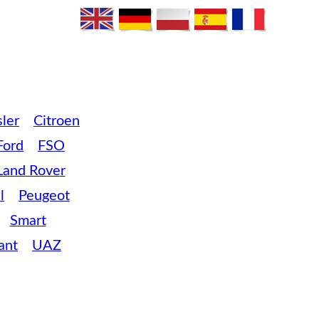
ler
Citroen
Ford
FSO
Land Rover
l
Peugeot
Smart
ant
UAZ