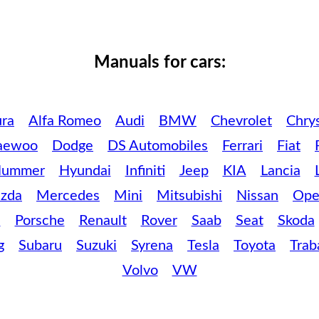
Manuals for cars:
ra
Alfa Romeo
Audi
BMW
Chevrolet
Chrys
aewoo
Dodge
DS Automobiles
Ferrari
Fiat
ummer
Hyundai
Infiniti
Jeep
KIA
Lancia
zda
Mercedes
Mini
Mitsubishi
Nissan
Ope
c
Porsche
Renault
Rover
Saab
Seat
Skoda
g
Subaru
Suzuki
Syrena
Tesla
Toyota
Trab
Volvo
VW