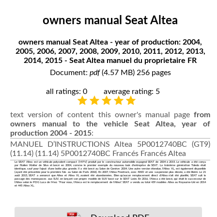
owners manual Seat Altea
owners manual Seat Altea - year of production: 2004,
2005, 2006, 2007, 2008, 2009, 2010, 2011, 2012, 2013,
2014, 2015 - Seat Altea manuel du proprietaire FR
Document:
pdf
(4.57 MB) 256 pages
all ratings: 0
average rating: 5
text version of content this owner's manual page
from
owners manual to the vehicle Seat Altea, year of
production 2004 - 2015
:
MANUEL D’INSTRUCTIONS Altea 5P0012740BC (GT9)
(11.14) (11.14) 5P0012740BC Francés Francés Altea
Le SEAT Altea est un véhicule polyvalent compact (MPV) produit par le constructeur automobile espagnol SEAT de 2004 à 2015. Le véhicule a été conçu
par l'italien Walter de Silva et lancé en 2004, comme le premier exemple du nouveau look d'entreprise de SEAT. La troisième génération Toledo était
identique, sauf pour l'ajout d'une botte plus grande. Il a été lancé au Salon de Genève 2004. Une autre version étendue, l'Altea XL, est également disponible
(ayant été présentée pour la première fois au Salon de Paris 2006). En 2007, l'Altea Freetrack, avec 4WD et une suspension plus élevée, a été libéré. Le 21
août 2015, SEAT a annoncé que Altea et Altea XL avaient été abandonnées. Bien qu'aucun remplacement direct d'Altea n'ait été planifié, SEAT suit le
passage des monospaces aux SUV, en lançant son propre modèle de SUV basé sur le SEAT León. En 2016, l'Ateca a été lancé, qui était le successeur de
l'Altea selon le PDG Luca de Meo: "Pour nous, l'Ateca est le remplacement de l'Altea". SEAT a vendu au total 439 modèles Altea au Royaume-Uni en 2014
et 445 Altea XL.