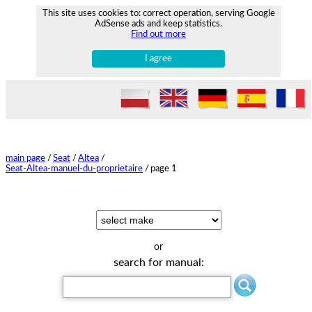
This site uses cookies to: correct operation, serving Google
AdSense ads and keep statistics.
Find out more
I agree
main page
/
Seat
/
Altea
/
Seat-Altea-manuel-du-proprietaire
/
page 1
or
search for manual: