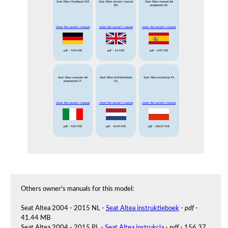
Seat Altea Handbuch DE
Seat Altea owners manual
Seat Altea manual del
EN
propietario ES
show the owner's manual
show the owner's manual
show the owner's manual
pdf
- 4.54 MB
pdf
- 4.4 MB
pdf
- 4.49 MB
Seat Altea manuale del
Seat Altea instruktieboek
Seat Altea instrukcja PL
proprietario IT
NL
show the owner's manual
show the owner's manual
show the owner's manual
pdf
- 4.53 MB
pdf
- 41.44 MB
pdf
- 156.37 MB
Others owner's manuals for this model:
Seat Altea 2004 - 2015 NL -
Seat Altea instruktieboek
-
pdf
-
41.44 MB
Seat Altea 2004 - 2015 PL -
Seat Altea instrukcja
-
pdf
- 156.37