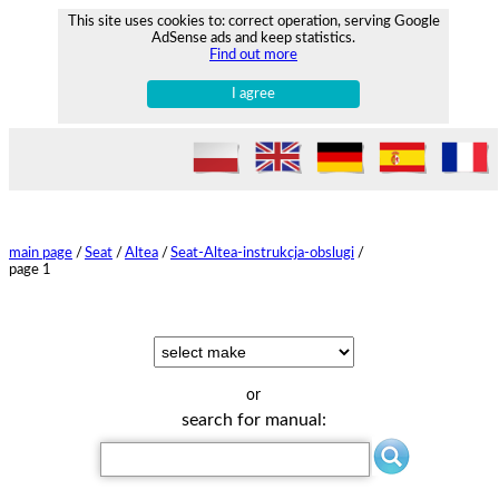
This site uses cookies to: correct operation, serving Google
AdSense ads and keep statistics.
Find out more
I agree
main page
/
Seat
/
Altea
/
Seat-Altea-instrukcja-obslugi
/
page 1
or
search for manual: