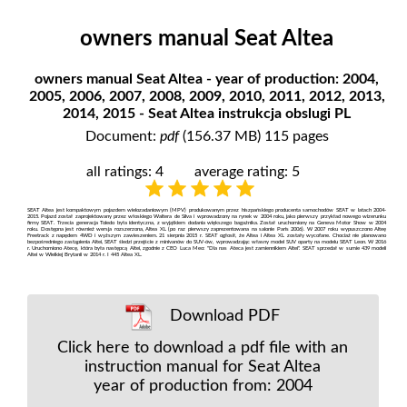
owners manual Seat Altea
owners manual Seat Altea - year of production: 2004,
2005, 2006, 2007, 2008, 2009, 2010, 2011, 2012, 2013,
2014, 2015 - Seat Altea instrukcja obslugi PL
Document:
pdf
(156.37 MB) 115 pages
all ratings: 4
average rating: 5
SEAT Altea jest kompaktowym pojazdem wielozadaniowym (MPV) produkowanym przez hiszpańskiego producenta samochodów SEAT w latach 2004-
2015. Pojazd został zaprojektowany przez włoskiego Waltera de Silva i wprowadzony na rynek w 2004 roku, jako pierwszy przykład nowego wizerunku
firmy SEAT. Trzecia generacja Toledo była identyczna, z wyjątkiem dodania większego bagażnika. Został uruchomiony na Geneva Motor Show w 2004
roku. Dostępna jest również wersja rozszerzona, Altea XL (po raz pierwszy zaprezentowana na salonie Paris 2006). W 2007 roku wypuszczono Alteę
Freetrack z napędem 4WD i wyższym zawieszeniem. 21 sierpnia 2015 r. SEAT ogłosił, że Altea i Altea XL zostały wycofane. Chociaż nie planowano
bezpośredniego zastąpienia Altei, SEAT śledzi przejście z minivanów do SUV-ów, wprowadzając własny model SUV oparty na modelu SEAT Leon. W 2016
r. Uruchomiono Atecę, która była następcą Altei, zgodnie z CEO Luca Meo: "Dla nas Ateca jest zamiennikiem Altei". SEAT sprzedał w sumie 439 modeli
Altei w Wielkiej Brytanii w 2014 r. I 445 Altea XL.
Download PDF
Click here to download a pdf file with an
instruction manual for Seat Altea
year of production from: 2004