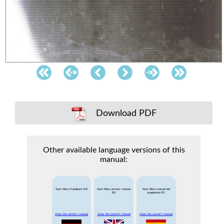
Download PDF
Other available language versions of this
manual:
Seat Altea Handbuch DE
Seat Altea owners manual
Seat Altea manual del
EN
propietario ES
show the owner's manual
show the owner's manual
show the owner's manual