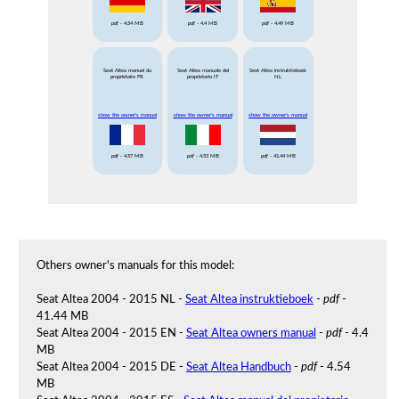
pdf
- 4.54 MB
pdf
- 4.4 MB
pdf
- 4.49 MB
Seat Altea manuel du
Seat Altea manuale del
Seat Altea instruktieboek
proprietaire FR
proprietario IT
NL
show the owner's manual
show the owner's manual
show the owner's manual
pdf
- 4.57 MB
pdf
- 4.53 MB
pdf
- 41.44 MB
Others owner's manuals for this model:
Seat Altea 2004 - 2015 NL -
Seat Altea instruktieboek
-
pdf
-
41.44 MB
Seat Altea 2004 - 2015 EN -
Seat Altea owners manual
-
pdf
- 4.4
MB
Seat Altea 2004 - 2015 DE -
Seat Altea Handbuch
-
pdf
- 4.54
MB