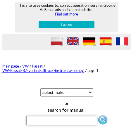
This site uses cookies to: correct operation, serving Google
AdSense ads and keep statistics.
Find out more
I agree
main page
/
VW
/
Passat
/
VW-Passat-B7-variant-alltrack-instrukcja-obslugi
/
page 1
or
search for manual: