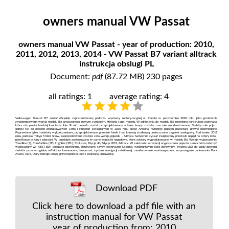
owners manual VW Passat
owners manual VW Passat - year of production: 2010,
2011, 2012, 2013, 2014 - VW Passat B7 variant alltrack
instrukcja obslugi PL
Document:
pdf
(87.72 MB) 230 pages
all ratings: 1
average rating: 4
Volkswagen Passat B7 został oficjalnie zaprezentowany podczas wystawy motoryzacyjnej w Paryżu w październiku 2010 roku jako gruntownie
zmodernizowana wersja modelu B6 oznaczonego nowym symbolem. Historia i opis modelu. W odniesieniu do modelu B6 zmieniono konstrukcję nadwozia,
która otrzymała bardziej kanciaste linie. Przód pojazdu został przeprojektowany, a tylne lampy zostały znacznie zmodernizowane. Stylistycznie pojazd
odnosi się do obecnie produkowanych Jetta i Phaeton zastąpionych w 2015 roku przez Arteona. Wnętrze pojazdu pozostało prawie niezmienione.
Poprawiono tylko materiały wykończeniowe, przeprojektowano przednie fotele i nad konsolą środkową umieszczono zegarek analogowy. Pod koniec 2011
roku, podczas Tokyo Motor Show, zaprezentowana została cała wersja pojazdu - Alltrack. Samochód zyskał zwiększony prześwit, napęd na cztery koła i
plastikowe osłony i zderzaki. W pojeździe zastosowano te same jednostki napędowe, które zostały wyprodukowane w modelu B6. Wersje wyposażenia:
Trendline (S), Comfortline (SE), Highline (SEL), Exclusive, Edycja 40, Edycja 2012, Alltrack. W zależności od wersji wyposażenia pojazdu, samochód może być
wyposażony w: ABS i ESP, poduszki powietrzne, elektryczne szyby, elektryczne lusterka, wielofunkcyjne koło kierownicy, światła LED do jazdy dziennej,
światła przeciwmgielne, reflektory ksenonowe, tempomat, system nawigacji satelitarnej, monitorowanie martwego pola, wspomaganie parkowania Park
Assist, XDS, który hamuje utratę przyczepności koła i skórzaną kierownicę.
Download PDF
Click here to download a pdf file with an
instruction manual for VW Passat
year of production from: 2010