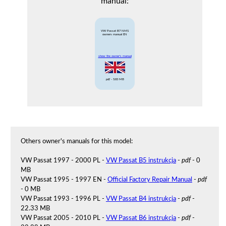
manual:
VW Passat B7 NMS
owners manual EN
show the owner's manual
pdf
- 5.83 MB
Others owner's manuals for this model:
VW Passat 1997 - 2000 PL -
VW Passat B5 instrukcja
-
pdf
- 0
MB
VW Passat 1995 - 1997 EN -
Official Factory Repair Manual
-
pdf
- 0 MB
VW Passat 1993 - 1996 PL -
VW Passat B4 instrukcja
-
pdf
-
22.33 MB
VW Passat 2005 - 2010 PL -
VW Passat B6 instrukcja
-
pdf
-