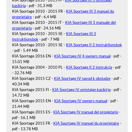
KIA Sportage 2010 - 2015 FI -
KIA Sportage III 3 omistajan
kasikirja
-
pdf
- 31.3 MB
KIA Sportage 2010 - 2015 FR -
KIA Sportage III 3 manuel du
proprietaire
-
pdf
- 6.4 MB
KIA Sportage 2010 - 2015 IT -
KIA Sportage III 3 manuale del
proprietario
-
pdf
- 24.16 MB
KIA Sportage 2010 - 2015 SE -
KIA Sportage III 3
instruktionsbok
-
pdf
- 7 MB
KIA Sportage 2010 - 2015 SE -
KIA Sportage II 2 instruktionsbok
-
pdf
- 5.49 MB
KIA Sportage 2016 EN -
KIA Sportage IV 4 owners manual
-
pdf
-
15.01 MB
KIA Sportage 2004 - 2010 PL -
KIA Sportage II 2 instrukcja
-
pdf
- 32.76 MB
KIA Sportage 2015 CZ -
KIA Sportage IV navod k obsludze
-
pdf
-
40.34 MB
KIA Sportage 2015 FI -
KIA Sportage IV omistajan kasikirja
-
pdf
-
14.72 MB
KIA Sportage 2015 EN -
KIA Sportage IV owners manual
-
pdf
-
21.44 MB
KIA Sportage 2015 ES -
KIA Sportage IV manual del propietario
-
pdf
- 56.1 MB
KIA Sportage 2015 FR -
KIA Sportage IV manuel du proprietaire
-
pdf
- 13.78 MB