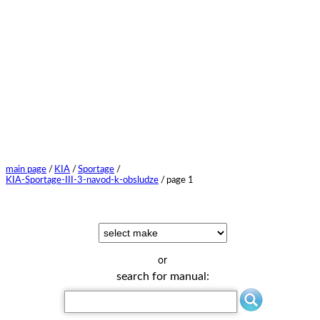
main page
/
KIA
/
Sportage
/
KIA-Sportage-III-3-navod-k-obsludze
/
page 1
or
search for manual: