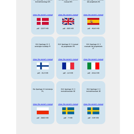
instruktionsbog DK
manual EN
del propietario ES
show the owner's manual
show the owner's manual
show the owner's manual
pdf
- 23.57 MB
pdf
- 8.85 MB
pdf
- 40.65 MB
KIA Sportage III 3
KIA Sportage III 3 manuel
KIA Sportage III 3
omistajan kasikirja FI
du proprietaire FR
manuale del proprietario
IT
show the owner's manual
show the owner's manual
show the owner's manual
pdf
- 31.3 MB
pdf
- 6.4 MB
pdf
- 24.16 MB
Kia Sportage III instrukcja
KIA Sportage III 3
KIA Sportage II 2
PL
instruktionsbok SE
instruktionsbok SE
show the owner's manual
show the owner's manual
show the owner's manual
pdf
- 38.83 MB
pdf
- 7 MB
pdf
- 5.49 MB