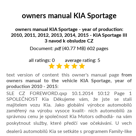
owners manual KIA Sportage
owners manual KIA Sportage - year of production:
2010, 2011, 2012, 2013, 2014, 2015 - KIA Sportage III
3 navod k obsludze CZ
Document:
pdf
(40.77 MB) 602 pages
all ratings: 0
average rating: 5
text version of content this owner's manual page
from
owners manual to the vehicle KIA Sportage, year of
production 2010 - 2015
:
SLE CZ FOREWORD.qxp 10.1.2014 10:12 Page 1
SPOLEČNOST Kia Děkujeme vám, že jste se stali
majitelem vozu Kia. Jako globální výrobce automobilů
zaměřený na výrobu vysoce kvalit- ních automobilů za
správnou cenu je společnost Kia Motors odhodlá- na vám
poskytnout služby, které předčí vae očekávání. U vech
dealerů automobilů Kia se setkáte s programem Family-like