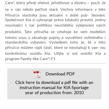
Care“, který přináí vřelost, přívětivost a důvěru – pocit, že
se o vás někdo pečlivě stará. Vechny informace v této
Příručce vlastníka jsou aktuální v době pub- likování.
Společnost Kia si vyhrazuje právo kdykoliv provést změny
související s naí politikou neustálého vylepování naich
produktů. Tato příručka se vztahuje ke vem modelům
tohoto vozu a obsahuje popisy a vysvětlení volitelného i
standardního vybavení. Výsledkem toho je, že v této
příručce můžete najít části, které se nevztahují k vae- mu
konkrétnímu vozidlu Kia. Užijte si své vozidlo Kia a
program Family-like Care“! F1
Download PDF
Click here to download a pdf file with an
instruction manual for KIA Sportage
year of production from: 2010