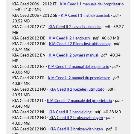
KIA Ceed 2006 - 2012 IT -
KIA Ceed I 1 manuale del proprietario
-
pdf
- 21.02 MB
KIA Ceed 2006 - 2012 SE -
KIA Ceed I 1 instruktionsbok
-
pdf
-
20.52 MB
KIA Ceed 2012 CZ -
KIA Ceed II 2 navod k obsludze
-
pdf
- 59.27
MB
KIA Ceed 2012 DE -
KIA Ceed II 2 Handbuch
-
pdf
- 40.69 MB
KIA Ceed 2012 DK -
KIA Ceed II 2 Bilens instruktionsbog
-
pdf
-
40.74 MB
KIA Ceed 2012 EN -
KIA Ceed II 2 owners manual
-
pdf
- 40.04
MB
KIA Ceed 2012 ES -
KIA Ceed II 2 manual del propietario
-
pdf
-
40.06 MB
KIA Ceed 2012 FR -
KIA Ceed II 2 manuel du proprietaire
-
pdf
-
40.88 MB
KIA Ceed 2012 HU -
KIA Ceed II 2 Kezelesi utmutato
-
pdf
-
40.51 MB
KIA Ceed 2012 IT -
KIA Ceed II 2 manuale del proprietario
-
pdf
-
40.48 MB
KIA Ceed 2012 NL -
KIA Ceed II 2 handleiding
-
pdf
- 40.38 MB
KIA Ceed 2012 NO -
KIA Ceed II 2 bruksanvisningen
-
pdf
-
40.03 MB
KIA Ceed 2012 NO -
KIA Ceed II 2 bruksanvisningen
-
pdf
- 0