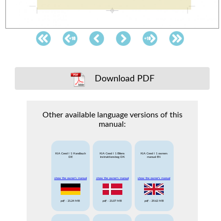
Download PDF
Other available language versions of this
manual:
KIA Ceed I 1 Handbuch
KIA Ceed I 1 Bilens
KIA Ceed I 1 owners
DE
instruktionsbog DK
manual EN
show the owner's manual
show the owner's manual
show the owner's manual
pdf
- 21.24 MB
pdf
- 21.07 MB
pdf
- 29.62 MB