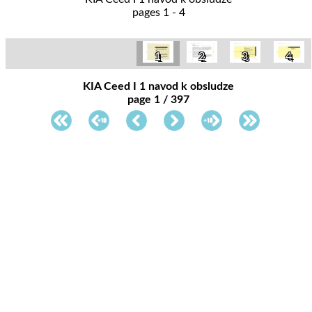
pages 1 - 4
1
2
3
4
KIA Ceed I 1 navod k obsludze
page 1 / 397