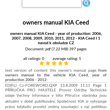
owners manual KIA Ceed
owners manual KIA Ceed - year of production: 2006,
2007, 2008, 2009, 2010, 2011, 2012 - KIA Ceed I 1
navod k obsludze CZ
Document:
pdf
(7.22 MB) 397 pages
all ratings: 0
average rating: 5
text version of content this owner's manual page
from
owners manual to the vehicle KIA Ceed, year of
production 2006 - 2012
:
ED(FL) Cz-FOREWORD.QXP 13.8.2009 11:11 Page 1
PŘÍRUČKA PRO MAJITELE Provoz Údržba Technické
údaje Vechny informace v této Příručce vlastníka jsou
aktuální v době publikování. Společnost KIA si vyhrazuje
právo kdykoliv provést změny související s naí politikou