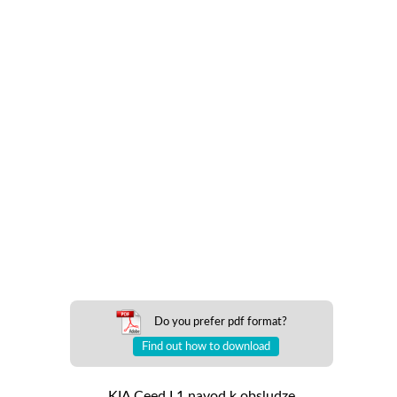
Do you prefer pdf format?
Find out how to download
KIA Ceed I 1 navod k obsludze