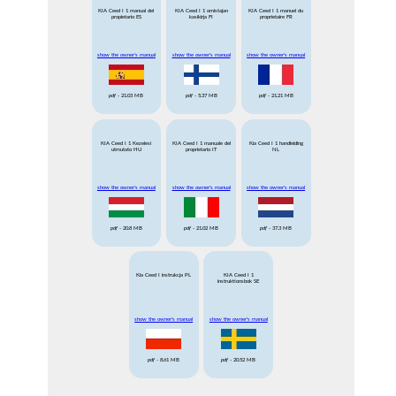
KIA Ceed I 1 manual del
KIA Ceed I 1 omistajan
KIA Ceed I 1 manuel du
propietario ES
kasikirja FI
proprietaire FR
show the owner's manual
show the owner's manual
show the owner's manual
pdf
- 21.03 MB
pdf
- 5.37 MB
pdf
- 21.21 MB
KIA Ceed I 1 Kezelesi
KIA Ceed I 1 manuale del
Kia Ceed I 1 handleiding
utmutato HU
proprietario IT
NL
show the owner's manual
show the owner's manual
show the owner's manual
pdf
- 20.8 MB
pdf
- 21.02 MB
pdf
- 37.3 MB
Kia Ceed I instrukcja PL
KIA Ceed I 1
instruktionsbok SE
show the owner's manual
show the owner's manual
pdf
- 8.61 MB
pdf
- 20.52 MB