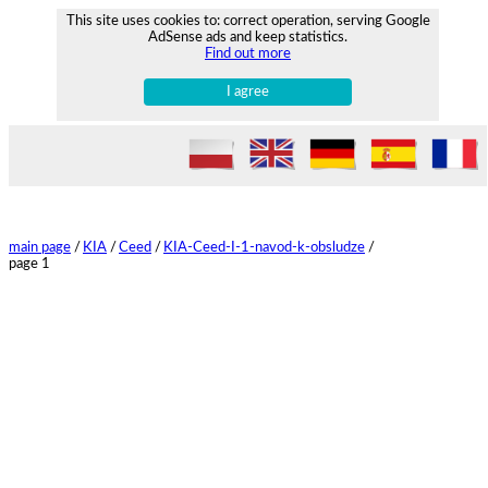
This site uses cookies to: correct operation, serving Google
AdSense ads and keep statistics.
Find out more
I agree
main page
/
KIA
/
Ceed
/
KIA-Ceed-I-1-navod-k-obsludze
/
page 1