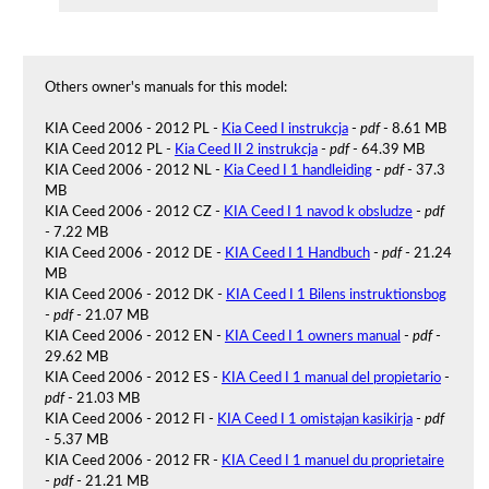
Others owner's manuals for this model:
KIA Ceed 2006 - 2012 PL -
Kia Ceed I instrukcja
-
pdf
- 8.61 MB
KIA Ceed 2012 PL -
Kia Ceed II 2 instrukcja
-
pdf
- 64.39 MB
KIA Ceed 2006 - 2012 NL -
Kia Ceed I 1 handleiding
-
pdf
- 37.3
MB
KIA Ceed 2006 - 2012 CZ -
KIA Ceed I 1 navod k obsludze
-
pdf
- 7.22 MB
KIA Ceed 2006 - 2012 DE -
KIA Ceed I 1 Handbuch
-
pdf
- 21.24
MB
KIA Ceed 2006 - 2012 DK -
KIA Ceed I 1 Bilens instruktionsbog
-
pdf
- 21.07 MB
KIA Ceed 2006 - 2012 EN -
KIA Ceed I 1 owners manual
-
pdf
-
29.62 MB
KIA Ceed 2006 - 2012 ES -
KIA Ceed I 1 manual del propietario
-
pdf
- 21.03 MB
KIA Ceed 2006 - 2012 FI -
KIA Ceed I 1 omistajan kasikirja
-
pdf
- 5.37 MB
KIA Ceed 2006 - 2012 FR -
KIA Ceed I 1 manuel du proprietaire
-
pdf
- 21.21 MB