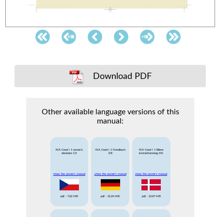
Download PDF
Other available language versions of this
manual:
KIA Ceed I 1 navod k
KIA Ceed I 1 Handbuch
KIA Ceed I 1 Bilens
obsludze CZ
DE
instruktionsbog DK
show the owner's manual
show the owner's manual
show the owner's manual
pdf
- 7.22 MB
pdf
- 21.24 MB
pdf
- 21.07 MB