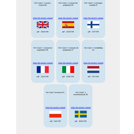
KIA Ceed I 1 owners
KIA Ceed I 1 manual del
KIA Ceed I 1 omistajan
manual EN
propietario ES
kasikirja FI
show the owner's manual
show the owner's manual
show the owner's manual
pdf
- 29.62 MB
pdf
- 21.03 MB
pdf
- 5.37 MB
KIA Ceed I 1 manuel du
KIA Ceed I 1 manuale del
Kia Ceed I 1 handleiding
proprietaire FR
proprietario IT
NL
show the owner's manual
show the owner's manual
show the owner's manual
pdf
- 21.21 MB
pdf
- 21.02 MB
pdf
- 37.3 MB
Kia Ceed I instrukcja PL
KIA Ceed I 1
instruktionsbok SE
show the owner's manual
show the owner's manual
pdf
- 8.61 MB
pdf
- 20.52 MB