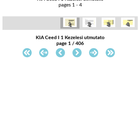
pages 1 - 4
1
2
3
4
KIA Ceed I 1 Kezelesi utmutato
page 1 / 406