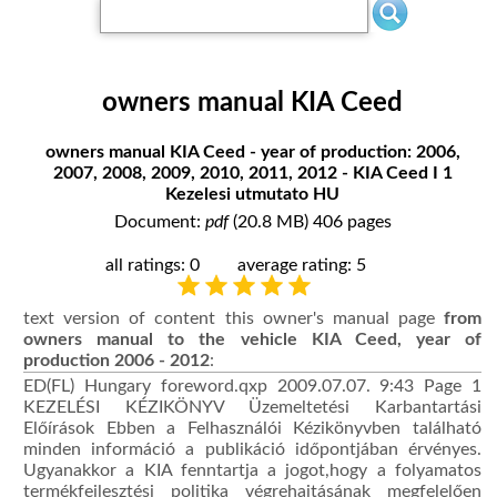
owners manual KIA Ceed
owners manual KIA Ceed - year of production: 2006,
2007, 2008, 2009, 2010, 2011, 2012 - KIA Ceed I 1
Kezelesi utmutato HU
Document:
pdf
(20.8 MB) 406 pages
all ratings: 0
average rating: 5
text version of content this owner's manual page
from
owners manual to the vehicle KIA Ceed, year of
production 2006 - 2012
:
ED(FL) Hungary foreword.qxp 2009.07.07. 9:43 Page 1
KEZELÉSI KÉZIKÖNYV Üzemeltetési Karbantartási
Előírások Ebben a Felhasználói Kézikönyvben található
minden információ a publikáció időpontjában érvényes.
Ugyanakkor a KIA fenntartja a jogot,hogy a folyamatos
termékfejlesztési politika végrehajtásának megfelelően