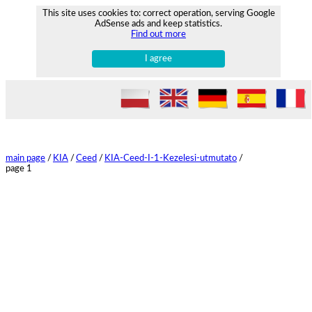
This site uses cookies to: correct operation, serving Google
AdSense ads and keep statistics.
Find out more
I agree
main page
/
KIA
/
Ceed
/
KIA-Ceed-I-1-Kezelesi-utmutato
/
page 1