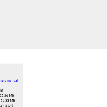
wners manual
MB
 11.26 MB
 12.33 MB
df
- 51.43