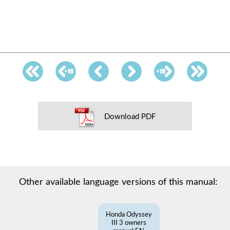
Download PDF
Other available language versions of this manual:
Honda Odyssey
III 3 owners