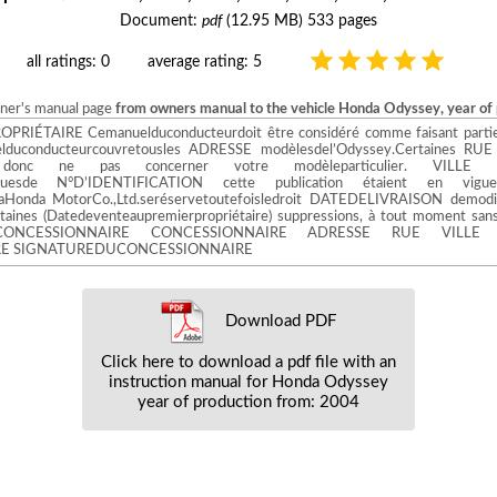
Document:
pdf
(12.95 MB) 533 pages
all ratings: 0
average rating: 5
wner's manual page
from owners manual to the vehicle Honda Odyssey, year of
 PROPRIÉTAIRE Cemanuelduconducteurdoit être considéré comme faisant partie
elduconducteurcouvretousles ADRESSE modèlesdel’Odyssey.Certaines RUE d
t donc ne pas concerner votre modèleparticulier. VILL
ristiquesde N°D’IDENTIFICATION cette publication étaient en v
Honda MotorCo.,Ltd.seréservetoutefoisledroit DATEDELIVRAISON demodifie
rtaines (Datedeventeaupremierpropriétaire) suppressions, à tout moment sans 
ONCESSIONNAIRE CONCESSIONNAIRE ADRESSE RUE VILLE 
RE SIGNATUREDUCONCESSIONNAIRE
Download PDF
Click here to download a pdf file with an
instruction manual for Honda Odyssey
year of production from: 2004