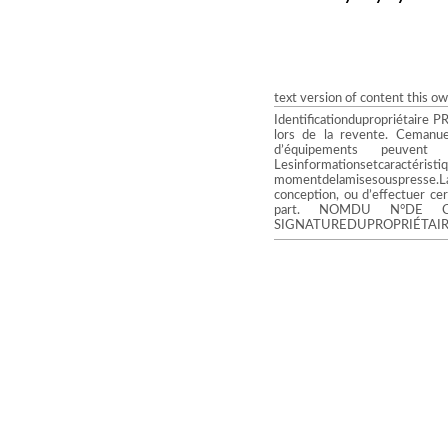
text version of content this o
Identificationdupropriétaire
lors de la revente. Cemanu
d’équipements peuven
Lesinformationsetcaracté
momentdelamisesouspresse.La
conception, ou d’effectuer ce
part. NOMDU N°DE C
SIGNATUREDUPROPRIÉTAI