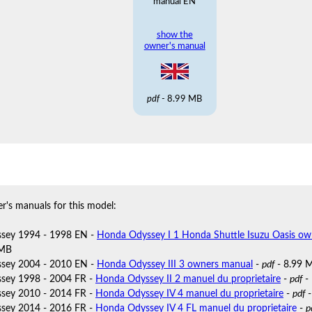
manual EN
show the
owner's manual
pdf
- 8.99 MB
r's manuals for this model:
sey 1994 - 1998 EN -
Honda Odyssey I 1 Honda Shuttle Isuzu Oasis o
 MB
sey 2004 - 2010 EN -
Honda Odyssey III 3 owners manual
-
pdf
- 8.99 
sey 1998 - 2004 FR -
Honda Odyssey II 2 manuel du proprietaire
-
pdf
-
sey 2010 - 2014 FR -
Honda Odyssey IV 4 manuel du proprietaire
-
pdf
-
sey 2014 - 2016 FR -
Honda Odyssey IV 4 FL manuel du proprietaire
-
p