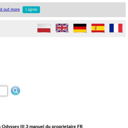
nd out more
I agree
Odyssey III 3 manuel du proprietaire FR