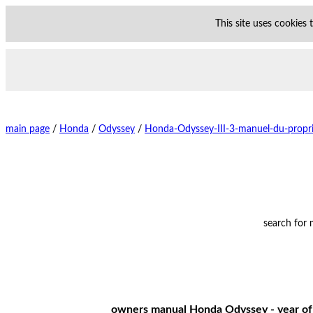
This site uses cookies
main page
/
Honda
/
Odyssey
/
Honda-Odyssey-III-3-manuel-du-propri
search for
owners manual Honda Odyssey - year of 