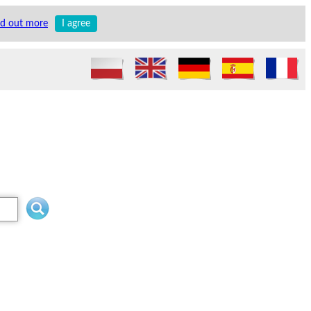
nd out more
I agree