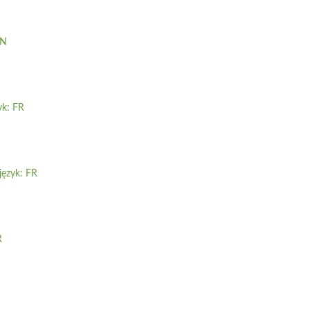
EN
yk: FR
język: FR
R