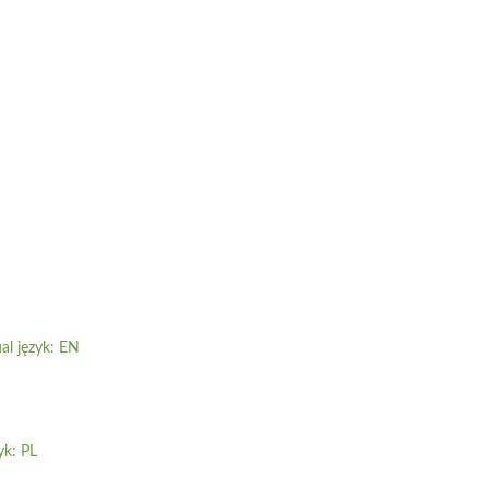
al język: EN
yk: PL