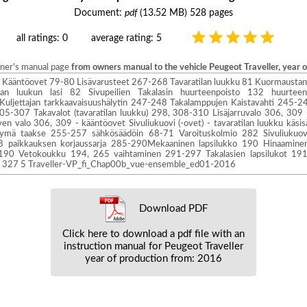
Document:
pdf
(13.52 MB) 528 pages
all ratings: 0
average rating: 5
wner's manual page
from owners manual to the vehicle Peugeot Traveller, year 
uu) Kääntöovet 79-80 Lisävarusteet 267-268 Tavaratilan luukku 81 Kuormaustan
ilan luukun lasi 82 Sivupeilien Takalasin huurteenpoisto 132 huurt
Kuljettajan tarkkaavaisuushälytin 247-248 Takalamppujen Kaistavahti 245
305-307 Takavalot (tavaratilan luukku) 298, 308-310 Lisäjarruvalo 306, 309 
ilven valo 306, 309 - kääntöovet Sivuliukuovi (-ovet) - tavaratilan luukku kä
kymä taakse 255-257 sähkösäädöin 68-71 Varoituskolmio 282 Sivuliukuovi 
-78 paikkauksen korjaussarja 285-290Mekaaninen lapsilukko 190 Hinaamine
 190 Vetokoukku 194, 265 vaihtaminen 291-297 Takalasien lapsilukot 191
, 327 5 Traveller-VP_fi_Chap00b_vue-ensemble_ed01-2016
Download PDF
Click here to download a pdf file with an
instruction manual for Peugeot Traveller
year of production from: 2016