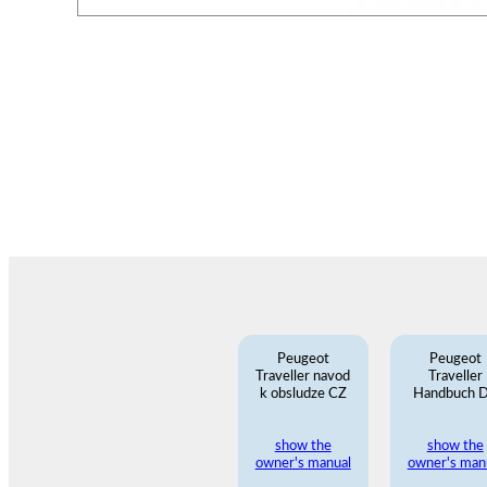
Peugeot
Peugeot
Traveller navod
Traveller
k obsludze CZ
Handbuch 
show the
show the
owner's manual
owner's man