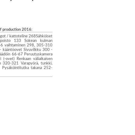
of production 2016
:
got / kattoteline 268Sähköiset
eenpoisto 133 Sokean kulman
-246 vaihtaminen 298, 305-310
- kääntöovet Sivuvilkku 300 -
sisäädöin 66-67 Peruutuskamera
(-ovet) Renkaan väliaikaisen
n 320-321 Varapyörä, tunkki,
 Pysäköintitutka takana 252-