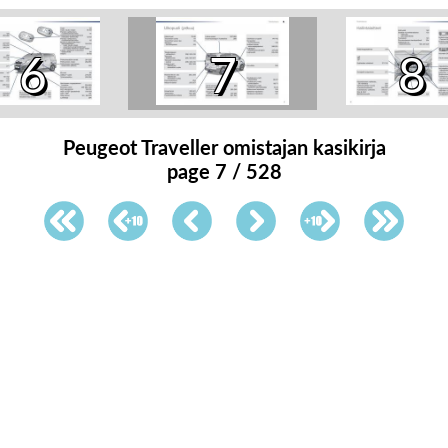
6
7
8
Peugeot Traveller omistajan kasikirja
page 7 / 528