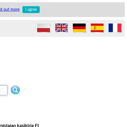
nd out more
I agree
istajan kasikirja FI