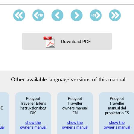
Download PDF
Other available language versions of this manual:
Peugeot
Peugeot
Peugeot
Traveller Bilens
Traveller
Traveller
DE
instruktionsbog
owners manual
manual del
DK
EN
propietario ES
show the
show the
show the
ual
owner's manual
owner's manual
owner's manual