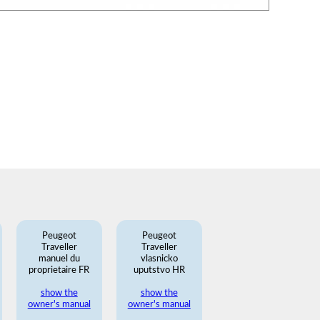
Peugeot
Peugeot
Traveller
Traveller
manuel du
vlasnicko
proprietaire FR
uputstvo HR
show the
show the
owner's manual
owner's manual