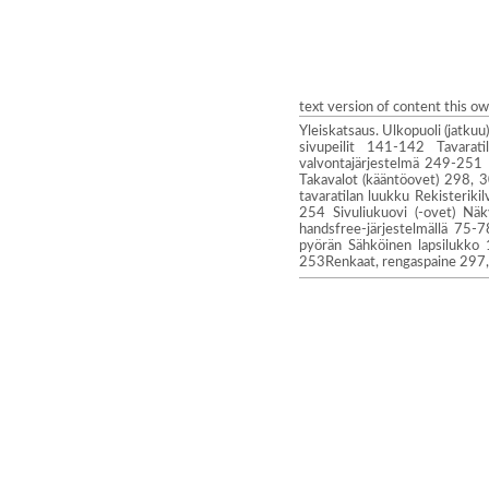
text version of content this o
Yleiskatsaus. Ulkopuoli (jatk
sivupeilit 141-142 Tavarat
valvontajärjestelmä 249-251 
Takavalot (kääntöovet) 298, 
tavaratilan luukku Rekisterik
254 Sivuliukuovi (-ovet) Nä
handsfree-järjestelmällä 75
pyörän Sähköinen lapsilukko
253Renkaat, rengaspaine 297