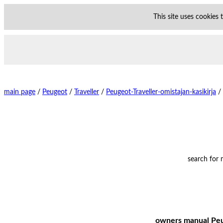
This site uses cookies
main page
/
Peugeot
/
Traveller
/
Peugeot-Traveller-omistajan-kasikirja
/
search for
owners manual Peuge