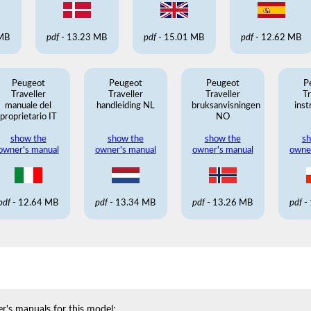
 MB
pdf
- 13.23 MB
pdf
- 15.01 MB
pdf
- 12.62 MB
Peugeot
Peugeot
Peugeot
P
Traveller
Traveller
Traveller
Tr
manuale del
handleiding NL
bruksanvisningen
inst
proprietario IT
NO
show the
show the
show the
sh
owner's manual
owner's manual
owner's manual
owne
pdf
- 12.64 MB
pdf
- 13.34 MB
pdf
- 13.26 MB
pdf
-
r's manuals for this model: