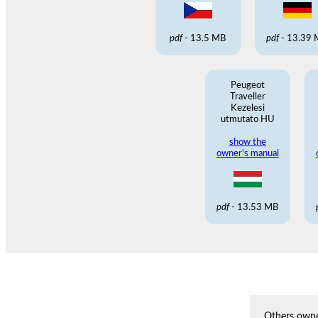
pdf
- 13.5 MB
pdf
- 13.39
Peugeot
Traveller
Kezelesi
utmutato HU
show the
owner's manual
pdf
- 13.53 MB
Others owne