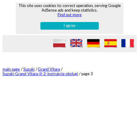
This site uses cookies to: correct operation, serving Google
AdSense ads and keep statistics.
Find out more
I agree
main page
/
Suzuki
/
Grand Vitara
/
Suzuki-Grand-Vitara-II-2-instrukcja-obslugi
/
page 3