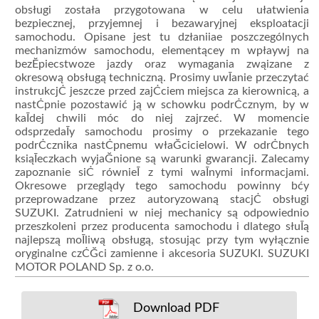
obsługi została przygotowana w celu ułatwienia
bezpiecznej, przyjemnej i bezawaryjnej eksploatacji
samochodu. Opisane jest tu dzłaniiae poszczególnych
mechanizmów samochodu, elementącey m wpłaywj na
bezĔpiecstwoze jazdy oraz wymagania zwąizane z
okresową obsługą techniczną. Prosimy uwĪanie przeczytać
instrukcjĊ jeszcze przed zajĊciem miejsca za kierownicą, a
nastĊpnie pozostawić ją w schowku podrĊcznym, by w
kaĪdej chwili móc do niej zajrzeć. W momencie
odsprzedaĪy samochodu prosimy o przekazanie tego
podrĊcznika nastĊpnemu właĞcicielowi. W odrĊbnych
ksiąĪeczkach wyjaĞnione są warunki gwarancji. Zalecamy
zapoznanie siĊ równieĪ z tymi waĪnymi informacjami.
Okresowe przeglądy tego samochodu powinny bćy
przeprowadzane przez autoryzowaną stacjĊ obsługi
SUZUKI. Zatrudnieni w niej mechanicy są odpowiednio
przeszkoleni przez producenta samochodu i dlatego słuĪą
najlepszą moĪliwą obsługą, stosując przy tym wyłącznie
oryginalne czĊĞci zamienne i akcesoria SUZUKI. SUZUKI
MOTOR POLAND Sp. z o.o.
Download PDF