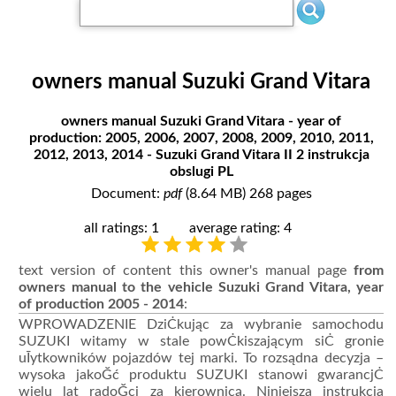
owners manual Suzuki Grand Vitara
owners manual Suzuki Grand Vitara - year of
production: 2005, 2006, 2007, 2008, 2009, 2010, 2011,
2012, 2013, 2014 - Suzuki Grand Vitara II 2 instrukcja
obslugi PL
Document:
pdf
(8.64 MB) 268 pages
all ratings: 1
average rating: 4
text version of content this owner's manual page
from
owners manual to the vehicle Suzuki Grand Vitara, year
of production 2005 - 2014
:
WPROWADZENIE DziĊkując za wybranie samochodu
SUZUKI witamy w stale powĊkiszającym siĊ gronie
uĪytkowników pojazdów tej marki. To rozsądna decyzja –
wysoka jakoĞć produktu SUZUKI stanowi gwarancjĊ
wielu lat radoĞci za kierownicą. Niniejsza instrukcja