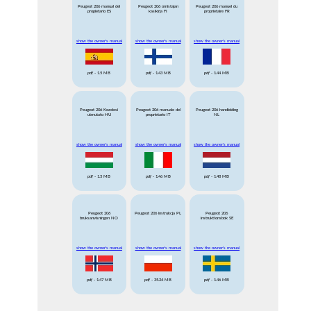
Peugeot 206 manual del
Peugeot 206 omistajan
Peugeot 206 manuel du
propietario ES
kasikirja FI
proprietaire FR
show the owner's manual
show the owner's manual
show the owner's manual
pdf
- 1.5 MB
pdf
- 1.43 MB
pdf
- 1.44 MB
Peugeot 206 Kezelesi
Peugeot 206 manuale del
Peugeot 206 handleiding
utmutato HU
proprietario IT
NL
show the owner's manual
show the owner's manual
show the owner's manual
pdf
- 1.5 MB
pdf
- 1.46 MB
pdf
- 1.48 MB
Peugeot 206
Peugeot 206 instrukcja PL
Peugeot 206
bruksanvisningen NO
instruktionsbok SE
show the owner's manual
show the owner's manual
show the owner's manual
pdf
- 1.47 MB
pdf
- 35.24 MB
pdf
- 1.46 MB