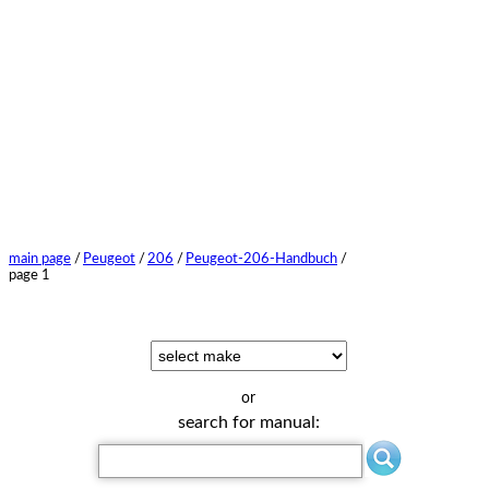
main page
/
Peugeot
/
206
/
Peugeot-206-Handbuch
/
page 1
or
search for manual: