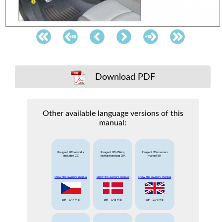
Download PDF
Other available language versions of this
manual:
Peugeot 206 navod k
Peugeot 206 Bilens
Peugeot 206 owners
obsludze CZ
instruktionsbog DK
manual EN
show the owner's manual
show the owner's manual
show the owner's manual
pdf
- 1.47 MB
pdf
- 1.46 MB
pdf
- 2.94 MB