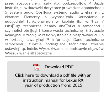
przed rozpocz´ciem jazdy itp. podzespo∏ów 4 Jazda
Instrukcje i wskazówki dotyczàce prowadzenia samochodu
5 System audio Obs∏uga systemu audio z ekranem z
ekranem Elementy 6 wyposa˝enia Korzystanie z
udogodnieƒ funkcjonalnych w kabinie itp. wn´trza 7
Obs∏uga techniczna Zasady dba∏oÊci o samochód i
czynnoÊci obs∏ugi i konserwacja technicznej 8 Sytuacje
awaryjneCo zrobiç w razie wystàpienia niesprawnoÊci lub
w sytuacji awaryjnej 9 Informacje Dane techniczne
samochodu, funkcje podlegajàce techniczne zmianie
ustawieƒ itp. Indeks Wyszukiwanie na podstawie objawów
Wyszukiwanie alfabetyczne
Download PDF
Click here to download a pdf file with an
instruction manual for Lexus RX
year of production from: 2015