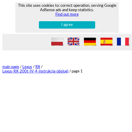
This site uses cookies to: correct operation, serving Google
AdSense ads and keep statistics.
Find out more
I agree
main page
/
Lexus
/
RX
/
Lexus-RX-200t-IV-4-instrukcja-obslugi
/
page 1