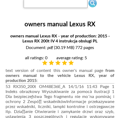
owners manual Lexus RX
owners manual Lexus RX - year of production: 2015 -
Lexus RX 200t IV 4 instrukcja obslugi PL
Document:
pdf
(30.19 MB) 772 pages
all ratings: 0
average rating: 5
text version of content this owner's manual page
from
owners manual to the vehicle Lexus RX, year of
production 2015
:
53 RX350_200t OM48E36E_A 14/1/16 11:43 Page 1
Indeks obrazkowy Wyszukiwanie za pomocà ilustracji 1
Dla bezpieczeƒstwa Tego fragmentu nie mo˝na pominàç i
ochrony 2 Zespó∏ wskaênikówInformacje przekazywane
przez wskaêniki, liczniki, lampki kontrolne i ostrzegawcze
itp. Dzia∏anie Otwieranie i zamykanie drzwi oraz szyb,
ustawienia 3 poszczególnych i regulacje wykonywane