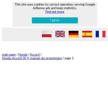
This site uses cookies to: correct operation, serving Google
AdSense ads and keep statistics.
Find out more
I agree
main page
/
Honda
/
Accord
/
Honda-Accord-IX-9-manuel-du-proprietaire
/
page 1