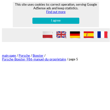
This site uses cookies to: correct operation, serving Google
AdSense ads and keep statistics.
Find out more
I agree
main page
/
Porsche
/
Boxster
/
Porsche-Boxster-986-manuel-du-proprietaire
/
page 5