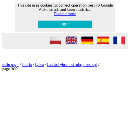
This site uses cookies to: correct operation, serving Google
AdSense ads and keep statistics.
Find out more
I agree
main page
/
Lancia
/
Lybra
/
Lancia-Lybra-instrukcja-obslugi
/
page 300