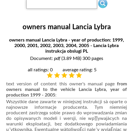
owners manual Lancia Lybra
owners manual Lancia Lybra - year of production: 1999,
2000, 2001, 2002, 2003, 2004, 2005 - Lancia Lybra
instrukcja obslugi PL
Document:
pdf
(3.89 MB) 300 pages
all ratings: 0
average rating: 5
text version of content this owner's manual page
from
owners manual to the vehicle Lancia Lybra, year of
production 1999 - 2005
:
Wszystkie dane zawarte w niniejszej instrukcji sà oparte o
najnowsze informacje producenta. Tym niemniej
producent zastrzega sobie prawo do wprowadzania zmian
do opisywanych modeli i wersji, nie wp∏ywajàcych na
warunki eksploatacji, bez dodatkowego powiadamiania
u˝ytkownika. Ewentualne wàtpliwoÊci nale˝y wyjaÊniaç w