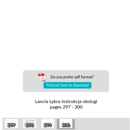
Do you prefer pdf format?
Find out how to download
Lancia Lybra instrukcja obslugi
pages 297 - 300
297
298
299
300