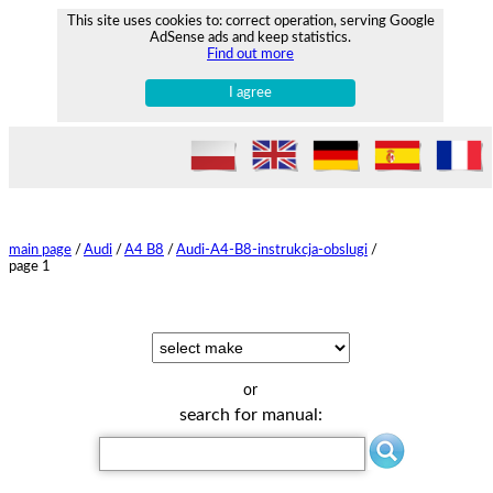
This site uses cookies to: correct operation, serving Google
AdSense ads and keep statistics.
Find out more
I agree
main page
/
Audi
/
A4 B8
/
Audi-A4-B8-instrukcja-obslugi
/
page 1
or
search for manual: