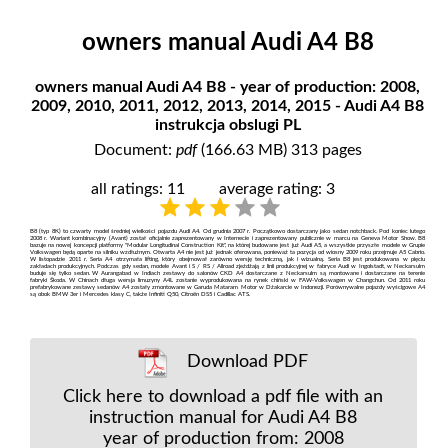
owners manual Audi A4 B8
owners manual Audi A4 B8 - year of production: 2008,
2009, 2010, 2011, 2012, 2013, 2014, 2015 - Audi A4 B8
instrukcja obslugi PL
Document:
pdf
(166.63 MB) 313 pages
all ratings: 11
average rating: 3
B8 (typ 8K) to czwarty model średniej wielkości pojazdu Audi A4. Od grudnia 2007 r. Początkowo dostarczany jako sedan notchback. Pod koniec lutego
2008 r. Wariant kombinacyjny (Avant) został oficjalnie zaprezentowany w Internecie i zaprezentowany publicznie w marcu na Geneva Motor Show. B8
bazuje na nowej koncepcji platformy "Modular Longitudinal Construction Kit", na której budowane jest już Audi A5, a wszystkie przyszłe modele w Grupie
Volkswagen będą oparte na silniku wzdłużnym. Otwarta A4 nie jest już jednak oferowana, ponieważ ta pozycja od wiosny 2009 roku przejmuje A5 Cabrio.
W listopadzie 2011 r. Seria A4 otrzymała lifting, który obejmował zarówno wersję techniczną, jak i wizualną. Seria B8 jest produkowana w pięciu
zakładach produkcyjnych. Podczas gdy sedan, modele Avant i S / RS / Allroad zjeżdżają z linii produkcyjnej w fabryce Audi w Ingolstadt, w Neckarsulm
buduje się tylko sedan. W Aurangabad w Indiach zestawy do salonów CKD A4 dostarczane z Neckarsulm są montowane i dostarczane na terenie
fabryki Škoda. W Chinach długa wersja limuzyny A4L zostanie wyprodukowana na rynek chiński w FAW-Volkswagen w Changchun. Od 2011 roku
prefabrykowane zestawy sedanów A4 zostały zmontowane w Garuda Mataram Motor w Dżakarcie w Indonezji. Porównywalne pojazdy wyścigowe A4
są obok BMW 3er i Mercedes klasy C, także Infiniti Q50, Citroën DS5 i Cadillac ATS.
Download PDF
Click here to download a pdf file with an
instruction manual for Audi A4 B8
year of production from: 2008