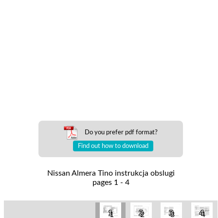
Do you prefer pdf format?
Find out how to download
Nissan Almera Tino instrukcja obslugi
pages 1 - 4
1
2
3
4