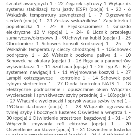
świateł awaryjnych 1 - 22 Zegarek cyfrowy 1 Wyłącznik
systemu stabilizacji toru jazdy (ESP) (opcja) 1 - 22 - 6
Wskaźnik temperatury zewnętrznej 1 - 7 Ogrzewanie
siedzeń (opcja) 1 - 23 Zestaw wskaźników 1 Zapalniczka i
popielniczka 1 - 24- 8 Prędkościomierz 1 Gniazdo
elektryczne 12 V (opcja) 1 - 24- 8 Licznik przebiegu
sumaryczny/okresowy 1 - 9Uchwyt na kubki (opcja) 1 - 25
Obrotomierz 1 Schowek konsoli środkowej 1 - 25 - 9
Wskaźnik temperatury cieczy chłodzącej 1 - 10Schowek
podręczny 1 - 26 Wskaźnik poziomu paliwa 1 - 10
Schowek na okulary (opcja) 1 - 26 Regulacja parametrów
wyświetlacza 1 - 11 Szuﬂ ada (opcja) 1 - 26 Typ A i B (z
systemem nawigacji) 1 - 11 Wyjmowane koszyki 1 - 27
Lampki ostrzegawcze i kontrolne 1 - 14 Schowek pod
tylnym siedzeniem 1 - 27 Dioda kontrolna NATS 1 - 18
Elektryczne podnoszenie i opuszczanie okien Włącznik
wycieraczek i spryskiwaczy szyby przedniej 1 - 18(opcja) 1
- 27 Włącznik wycieraczki i spryskiwacza szyby tylnej 1 -
19Okno dachowe (opcja) 1 - 28 Włącznik ogrzewania
tylnej szyby i bocznych lusterek Oświetlenia wnętrza 1 -
30 (opcja) 1 Oświetlenie przestrzeni bagażowej 1 - 31 - 19
Włącznik zmywania reﬂ ektorów (opcja) 1 - 20
Oświetlenie punktowe (opcja) 1 - 31 Oświetlenie lusterka