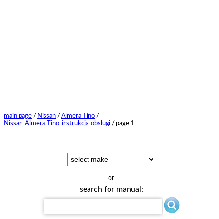
main page
/
Nissan
/
Almera Tino
/
Nissan-Almera-Tino-instrukcja-obslugi
/
page 1
or
search for manual: